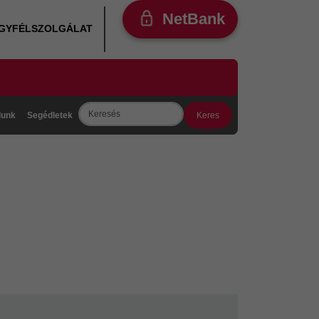
NetBank
ÜGYFÉLSZOLGÁLAT
Search
lunk
Segédletek