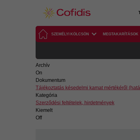
Ugrás a tartalomra
SZEMÉLYI KÖLCSÖN
MEGTAKARÍTÁSOK
Archív
On
Dokumentum
Tájékoztatás késedelmi kamat mértékéről (hatá
Kategória
Szerződési feltételek, hirdetmények
Kiemelt
Off