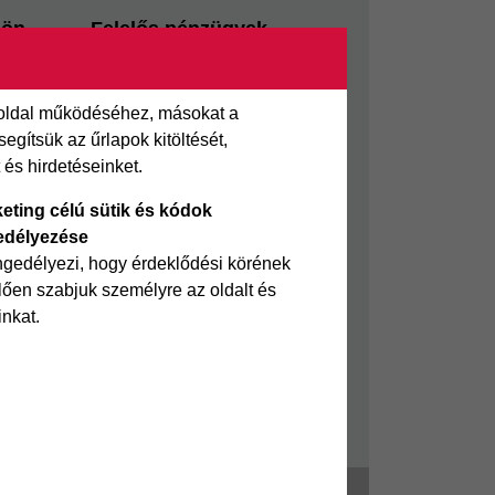
sön
Felelős pénzügyek
i kölcsön
Takarékszámla
Pénzügyi Navigátor
 oldal működéséhez, másokat a
 kölcsön
Cofidis Bank a Zöldebb
gítsük az űrlapok kitöltését,
ölcsön
Környezetért
és hirdetéseinket.
Cofidis Bank a Zöldebb
eting célú sütik és kódok
Jövőért
edélyezése
Biztonságos pénzügyek
ngedélyezi, hogy érdeklődési körének
ően szabjuk személyre az oldalt és
Fizetési nehézség
inkat.