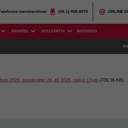
Telefonos menürendszer
(06-1) 458-6070
ONLINE 
ÁRUHITEL
HITELKÁRTYA
BIZTOSÍTÁS
Ró
lyos 2025. szeptember 24.-től 2026. május 13-ig)
(709.36 KB)