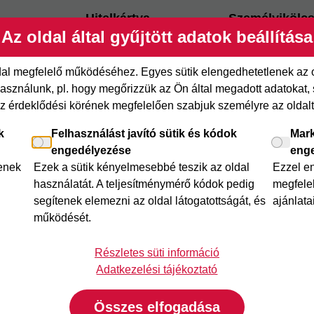
Hitelkártya
Személyikölc
Az oldal által gyűjtött adatok beállítása
ről
Cofidis Hitelkártya
Cofidis személy
xpressz
Joker részletfizetés
Cofidis Bank
ldal megfelelő működéséhez. Egyes sütik elengedhetetlenek az
adósságrendező
etfizetés
Áruhitel Expressz
sználunk, pl. hogy megőrizzük az Ön által megadott adatokat, se
Mindig Kéznél k
az érdeklődési körének megfelelően szabjuk személyre az oldalt 
itel
Mindig Kéznél kölcsön
k
Felhasználást javító sütik és kódok
Mark
engedélyezése
eng
lenek
Ezek a sütik kényelmesebbé teszik az oldal
Ezzel e
használatát. A teljesítménymérő kódok pedig
megfelel
segítenek elemezni az oldal látogatottságát, és
ajánlata
működését.
Részletes süti információ
Adatkezelési tájékoztató
Összes elfogadása