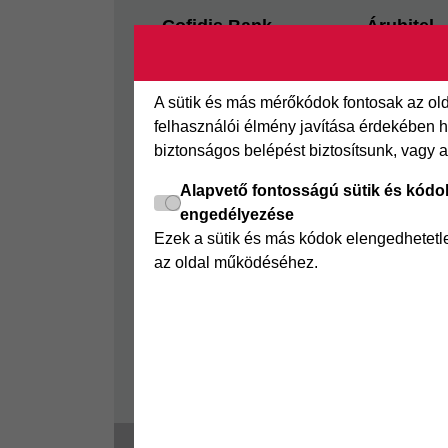
Footer
Cofidis Bank
Áruhitel
Kapcsolat
Az áruhitel
Segédletek
Áruhitel E
A sütik és más mérőkódok fontosak az o
Rólunk
Joker részl
felhasználói élmény javítása érdekében ha
biztonságos belépést biztosítsunk, vagy 
Panaszkezelés
Online Áruh
GYIK
Alapvető fontosságú sütik és kódo
engedélyezése
Sajtószoba
Ezek a sütik és más kódok elengedhetet
Nyilvánosságra hozatal
az oldal működéséhez.
Visszaélés-bejelentés
Tájékoztató fogyatékkal
élő ügyfelek részére