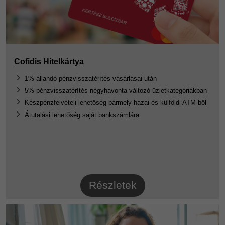
Cofidis Hitelkártya
1% állandó pénzvisszatérítés vásárlásai után
5% pénzvisszatérítés négyhavonta változó üzletkategóriákban
Készpénzfelvételi lehetőség bármely hazai és külföldi ATM-ből
Átutalási lehetőség saját bankszámlára
Részletek