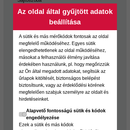
Sajtószoba
Nyilvánosságra
Az oldal által gyűjtött adatok
hozatal
beállítása
Visszaélés-bejelentés
Tájékoztató
A sütik és más mérőkódok fontosak az oldal
fogyatékkal élő
megfelelő működéséhez. Egyes sütik
ügyfelek részére
elengedhetetlenek az oldal működéséhez,
másokat a felhasználói élmény javítása
érdekében használunk, pl. hogy megőrizzük
Hitelkártya
Személyikölcsön
az Ön által megadott adatokat, segítsük az
Cofidis Hitelkártya
Cofidis személyi
űrlapok kitöltését, biztonságos belépést
kölcsön
Joker részletfizetés
biztosítsunk, vagy az érdeklődési körének
Cofidis Bank
megfelelően szabjuk személyre az oldalt és
Áruhitel Expressz
adósságrendező
hirdetéseinket.
Mindig Kéznél
kölcsön
kölcsön
Alapvető fontosságú sütik és kódok
Mindig Kéznél
engedélyezése
kölcsön
Ezek a sütik és más kódok