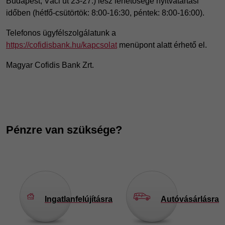
Budapest, Váci út 23-27.) lesz lehetősége nyitvatartási
időben (hétfő-csütörtök: 8:00-16:30, péntek: 8:00-16:00).
Telefonos ügyfélszolgálatunk a
https://cofidisbank.hu/kapcsolat
menüpont alatt érhető el.
Magyar Cofidis Bank Zrt.
Pénzre van szüksége?
Ingatlanfelújításra
Autóvásárlásra