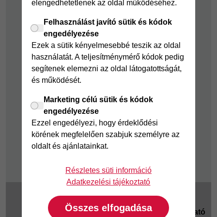
elengedhetetlenek az oldal működéséhez.
Felelős pénzügyek
Felhasználást javító sütik és kódok
Takarékszámla
engedélyezése
Pénzügyi Navigátor
Ezek a sütik kényelmesebbé teszik az oldal
használatát. A teljesítménymérő kódok pedig
Cofidis Bank a
segítenek elemezni az oldal látogatottságát,
Zöldebb Környezetért
és működését.
Cofidis Bank a
Zöldebb Jövőért
Marketing célú sütik és kódok
engedélyezése
Biztonságos
Ezzel engedélyezi, hogy érdeklődési
pénzügyek
körének megfelelően szabjuk személyre az
Fizetési nehézség
oldalt és ajánlatainkat.
Részletes süti információ
Adatkezelési tájékoztató
2025 © Magyar
Cookie beállítások
|
Összes elfogadása
Cofidis Bank Zrt.
Adatkezelési tájékoztató