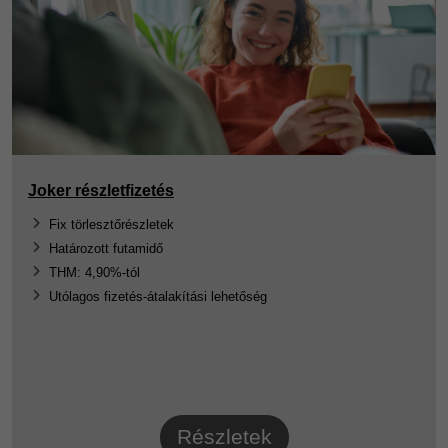
Joker részletfizetés
Fix törlesztőrészletek
Határozott futamidő
THM: 4,90%-tól
Utólagos fizetés-átalakítási lehetőség
Részletek