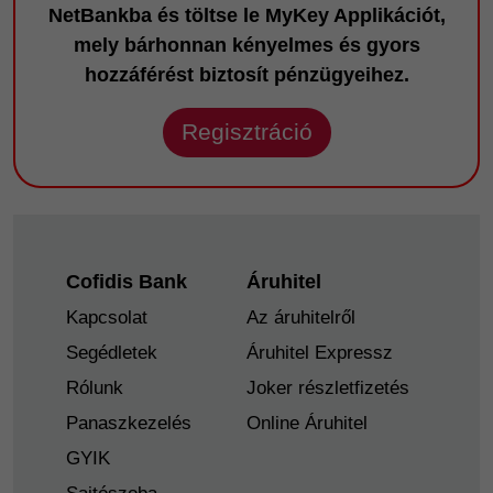
NetBankba és töltse le MyKey Applikációt,
mely bárhonnan kényelmes és gyors
hozzáférést biztosít pénzügyeihez.
Regisztráció
Footer
Cofidis Bank
Áruhitel
Kapcsolat
Az áruhitelről
Segédletek
Áruhitel Expressz
Rólunk
Joker részletfizetés
Panaszkezelés
Online Áruhitel
GYIK