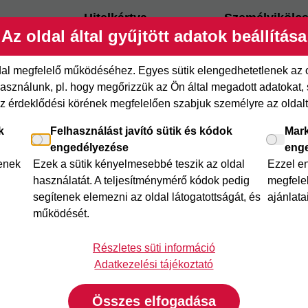
Hitelkártya
Személyikölc
Az oldal által gyűjtött adatok beállítása
ről
Cofidis Hitelkártya
Cofidis személy
xpressz
Joker részletfizetés
Cofidis Bank
ldal megfelelő működéséhez. Egyes sütik elengedhetetlenek az
adósságrendező
etfizetés
Áruhitel Expressz
sználunk, pl. hogy megőrizzük az Ön által megadott adatokat, se
Mindig Kéznél k
az érdeklődési körének megfelelően szabjuk személyre az oldalt 
itel
Mindig Kéznél kölcsön
k
Felhasználást javító sütik és kódok
Mark
engedélyezése
eng
lenek
Ezek a sütik kényelmesebbé teszik az oldal
Ezzel e
használatát. A teljesítménymérő kódok pedig
megfelel
segítenek elemezni az oldal látogatottságát, és
ajánlata
működését.
Részletes süti információ
Adatkezelési tájékoztató
Összes elfogadása