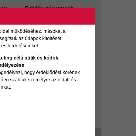
sön
Felelős pénzügyek
i kölcsön
Takarékszámla
Pénzügyi Navigátor
 oldal működéséhez, másokat a
 kölcsön
Cofidis Bank a Zöldebb
gítsük az űrlapok kitöltését,
ölcsön
Környezetért
és hirdetéseinket.
Cofidis Bank a Zöldebb
eting célú sütik és kódok
Jövőért
edélyezése
Biztonságos pénzügyek
ngedélyezi, hogy érdeklődési körének
ően szabjuk személyre az oldalt és
Fizetési nehézség
inkat.