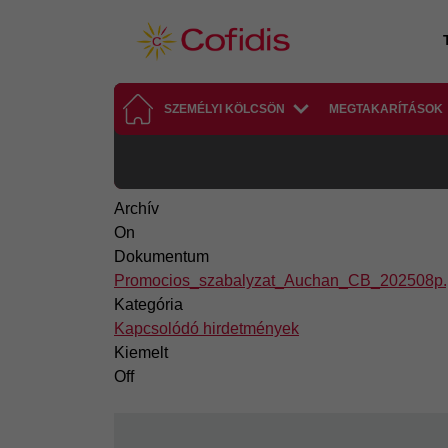
Ugrás a tartalomra
SZEMÉLYI KÖLCSÖN
MEGTAKARÍTÁSOK
Archív
On
Dokumentum
Promocios_szabalyzat_Auchan_CB_202508p.
Kategória
Kapcsolódó hirdetmények
Kiemelt
Off