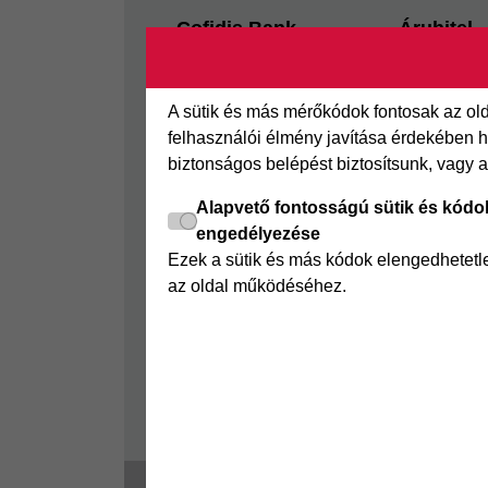
Footer
Cofidis Bank
Áruhitel
Kapcsolat
Az áruhitel
Segédletek
Áruhitel E
A sütik és más mérőkódok fontosak az o
Rólunk
Joker részl
felhasználói élmény javítása érdekében ha
biztonságos belépést biztosítsunk, vagy 
Panaszkezelés
Online Áruh
GYIK
Alapvető fontosságú sütik és kódo
engedélyezése
Sajtószoba
Ezek a sütik és más kódok elengedhetet
Nyilvánosságra hozatal
az oldal működéséhez.
Visszaélés-bejelentés
Tájékoztató fogyatékkal
élő ügyfelek részére