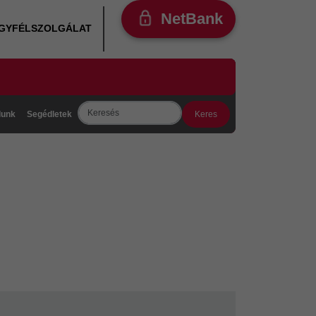
NetBank
ÜGYFÉLSZOLGÁLAT
Search
lunk
Segédletek