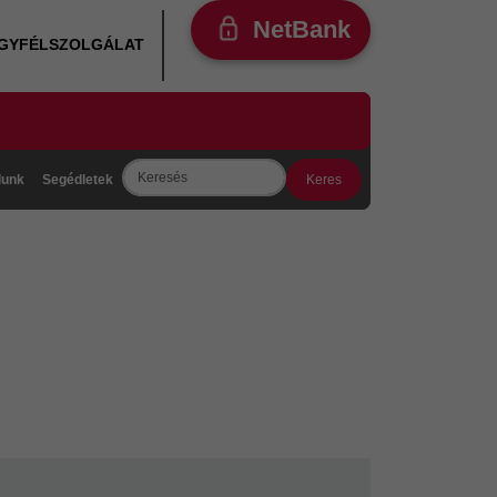
NetBank
ÜGYFÉLSZOLGÁLAT
Search
lunk
Segédletek