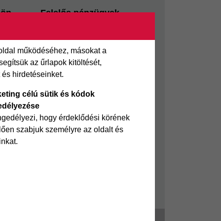
sön
Felelős pénzügyek
i kölcsön
Takarékszámla
Pénzügyi Navigátor
 oldal működéséhez, másokat a
 kölcsön
Cofidis Bank a Zöldebb
gítsük az űrlapok kitöltését,
ölcsön
Környezetért
és hirdetéseinket.
Cofidis Bank a Zöldebb
eting célú sütik és kódok
Jövőért
edélyezése
Biztonságos pénzügyek
ngedélyezi, hogy érdeklődési körének
ően szabjuk személyre az oldalt és
Fizetési nehézség
inkat.