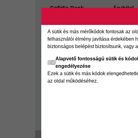
Footer
Cofidis Bank
Áruhitel
Kapcsolat
Az áruhitel
Segédletek
Áruhitel E
A sütik és más mérőkódok fontosak az o
Rólunk
Joker részl
felhasználói élmény javítása érdekében ha
biztonságos belépést biztosítsunk, vagy 
Panaszkezelés
Online Áruh
GYIK
Alapvető fontosságú sütik és kódo
engedélyezése
Sajtószoba
Ezek a sütik és más kódok elengedhetet
Nyilvánosságra hozatal
az oldal működéséhez.
Visszaélés-bejelentés
Tájékoztató fogyatékkal
élő ügyfelek részére