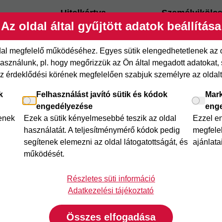
Hitelkártya
Személyikölc
Az oldal által gyűjtött adatok beállítása
ről
Cofidis Hitelkártya
Cofidis személy
xpressz
Joker részletfizetés
Cofidis Bank
ldal megfelelő működéséhez. Egyes sütik elengedhetetlenek az
adósságrendező
etfizetés
Áruhitel Expressz
sználunk, pl. hogy megőrizzük az Ön által megadott adatokat, se
Mindig Kéznél k
az érdeklődési körének megfelelően szabjuk személyre az oldalt 
itel
Mindig Kéznél kölcsön
k
Felhasználást javító sütik és kódok
Mark
engedélyezése
eng
lenek
Ezek a sütik kényelmesebbé teszik az oldal
Ezzel e
használatát. A teljesítménymérő kódok pedig
megfelel
segítenek elemezni az oldal látogatottságát, és
ajánlata
működését.
Részletes süti információ
Adatkezelési tájékoztató
Összes elfogadása