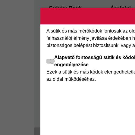
Footer
Cofidis Bank
Áruhitel
Kapcsolat
Az áruhitel
Segédletek
Áruhitel E
A sütik és más mérőkódok fontosak az o
Rólunk
Joker részl
felhasználói élmény javítása érdekében ha
biztonságos belépést biztosítsunk, vagy 
Panaszkezelés
Online Áruh
GYIK
Alapvető fontosságú sütik és kódo
engedélyezése
Sajtószoba
Ezek a sütik és más kódok elengedhetet
Nyilvánosságra hozatal
az oldal működéséhez.
Visszaélés-bejelentés
Tájékoztató fogyatékkal
élő ügyfelek részére