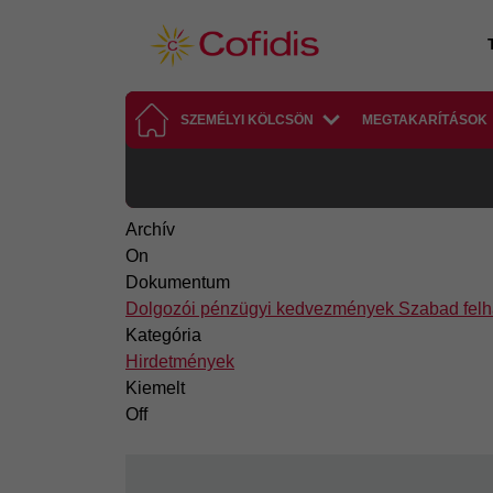
Ugrás a tartalomra
SZEMÉLYI KÖLCSÖN
MEGTAKARÍTÁSOK
Archív
On
Dokumentum
Dolgozói pénzügyi kedvezmények Szabad felh
Kategória
Hirdetmények
Kiemelt
Off