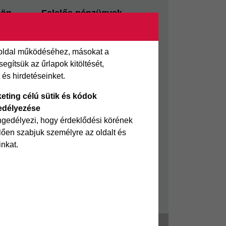
sön
Felelős pénzügyek
i kölcsön
Takarékszámla
Pénzügyi Navigátor
 oldal működéséhez, másokat a
 kölcsön
Cofidis Bank a Zöldebb
gítsük az űrlapok kitöltését,
ölcsön
Környezetért
és hirdetéseinket.
Cofidis Bank a Zöldebb
eting célú sütik és kódok
Jövőért
edélyezése
Biztonságos pénzügyek
ngedélyezi, hogy érdeklődési körének
ően szabjuk személyre az oldalt és
Fizetési nehézség
inkat.