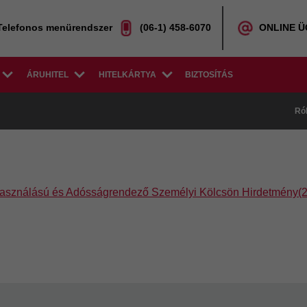
Telefonos menürendszer
(06-1) 458-6070
ONLINE 
ÁRUHITEL
HITELKÁRTYA
BIZTOSÍTÁS
Ró
asználású és Adósságrendező Személyi Kölcsön Hirdetmény(2