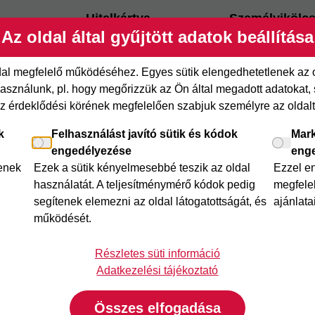
Hitelkártya
Személyikölc
Az oldal által gyűjtött adatok beállítása
ről
Cofidis Hitelkártya
Cofidis személy
xpressz
Joker részletfizetés
Cofidis Bank
ldal megfelelő működéséhez. Egyes sütik elengedhetetlenek az
adósságrendező
etfizetés
Áruhitel Expressz
sználunk, pl. hogy megőrizzük az Ön által megadott adatokat, se
Mindig Kéznél k
az érdeklődési körének megfelelően szabjuk személyre az oldalt 
itel
Mindig Kéznél kölcsön
k
Felhasználást javító sütik és kódok
Mark
engedélyezése
eng
lenek
Ezek a sütik kényelmesebbé teszik az oldal
Ezzel e
használatát. A teljesítménymérő kódok pedig
megfelel
segítenek elemezni az oldal látogatottságát, és
ajánlata
működését.
Részletes süti információ
Adatkezelési tájékoztató
Összes elfogadása