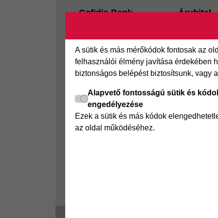
Footer
Cofidis Bank
Áruhitel
Kapcsolat
Az áruhitel
Segédletek
Áruhitel E
A sütik és más mérőkódok fontosak az o
Rólunk
Joker részl
felhasználói élmény javítása érdekében ha
biztonságos belépést biztosítsunk, vagy 
Panaszkezelés
Online Áruh
GYIK
Alapvető fontosságú sütik és kódo
engedélyezése
Sajtószoba
Ezek a sütik és más kódok elengedhetet
Nyilvánosságra hozatal
az oldal működéséhez.
Visszaélés-bejelentés
Tájékoztató fogyatékkal
élő ügyfelek részére