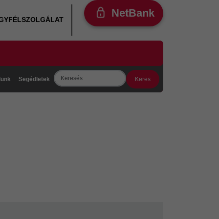
NetBank
ÜGYFÉLSZOLGÁLAT
Search
lunk
Segédletek