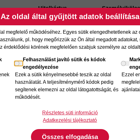
Hitelkártya
Személyikölc
Az oldal által gyűjtött adatok beállítása
ről
Cofidis Hitelkártya
Cofidis személy
xpressz
Joker részletfizetés
Cofidis Bank
ldal megfelelő működéséhez. Egyes sütik elengedhetetlenek az
adósságrendező
etfizetés
Áruhitel Expressz
sználunk, pl. hogy megőrizzük az Ön által megadott adatokat, se
Mindig Kéznél k
az érdeklődési körének megfelelően szabjuk személyre az oldalt 
itel
Mindig Kéznél kölcsön
k
Felhasználást javító sütik és kódok
Mark
engedélyezése
eng
lenek
Ezek a sütik kényelmesebbé teszik az oldal
Ezzel e
használatát. A teljesítménymérő kódok pedig
megfelel
segítenek elemezni az oldal látogatottságát, és
ajánlata
működését.
Részletes süti információ
Adatkezelési tájékoztató
Összes elfogadása