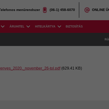
Telefonos menürendszer
(06-1) 458-6070
ONLINE 
ÁRUHITEL
HITELKÁRTYA
BIZTOSÍTÁS
Ró
rvenyes_2020._november_26-tol.pdf
(629.41 KB)