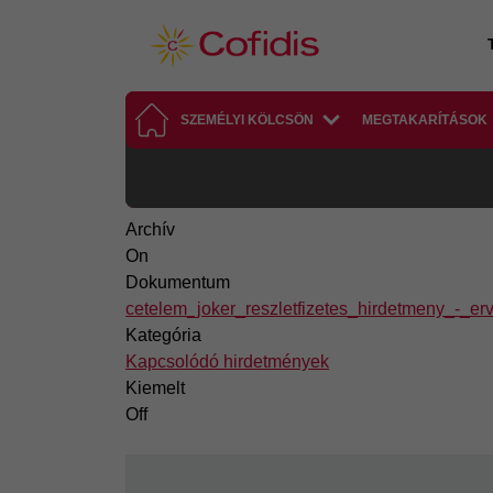
Ugrás a tartalomra
SZEMÉLYI KÖLCSÖN
MEGTAKARÍTÁSOK
Archív
On
Dokumentum
cetelem_joker_reszletfizetes_hirdetmeny_-_e
Kategória
Kapcsolódó hirdetmények
Kiemelt
Off