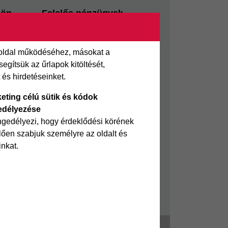
sön
Felelős pénzügyek
i kölcsön
Takarékszámla
Pénzügyi Navigátor
 oldal működéséhez, másokat a
 kölcsön
Cofidis Bank a Zöldebb
gítsük az űrlapok kitöltését,
ölcsön
Környezetért
és hirdetéseinket.
Cofidis Bank a Zöldebb
eting célú sütik és kódok
Jövőért
edélyezése
Biztonságos pénzügyek
ngedélyezi, hogy érdeklődési körének
ően szabjuk személyre az oldalt és
Fizetési nehézség
inkat.