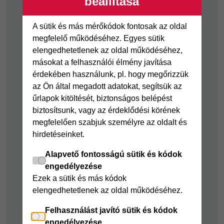
beállítása
Cofidis Hitelkártya
Cofidis személyi
kölcsön
Joker részletfizetés
A sütik és más mérőkódok fontosak az oldal
Cofidis Bank
Áruhitel Expressz
megfelelő működéséhez. Egyes sütik
adósságrendező
elengedhetetlenek az oldal működéséhez,
Mindig Kéznél
kölcsön
másokat a felhasználói élmény javítása
kölcsön
érdekében használunk, pl. hogy megőrizzük
Mindig Kéznél
az Ön által megadott adatokat, segítsük az
kölcsön
űrlapok kitöltését, biztonságos belépést
biztosítsunk, vagy az érdeklődési körének
Felelős pénzügyek
megfelelően szabjuk személyre az oldalt és
Takarékszámla
hirdetéseinket.
Pénzügyi Navigátor
Alapvető fontosságú sütik és kódok
Cofidis Bank a
engedélyezése
Zöldebb Környezetért
Ezek a sütik és más kódok
elengedhetetlenek az oldal működéséhez.
Cofidis Bank a
Zöldebb Jövőért
Felhasználást javító sütik és kódok
Biztonságos
engedélyezése