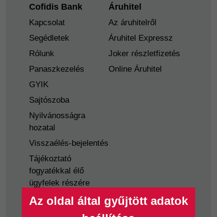
Footer
Cofidis Bank
Áruhitel
Kapcsolat
Az áruhitelről
Segédletek
Áruhitel Expressz
Rólunk
Joker részletfizetés
Panaszkezelés
Online Áruhitel
GYIK
Sajtószoba
Nyilvánosságra
hozatal
Visszaélés-bejelentés
Tájékoztató
fogyatékkal élő
ügyfelek részére
Az oldal által gyűjtött adatok
Hitelkártya
Személyikölcsön