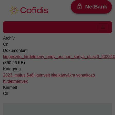
Ugrás a tartalomra
NetBank
Archív
On
Dokumentum
kiegeszito_hirdetmeny_oney_auchan_kartya_plusz3_202310
(360.26 KB)
Kategória
2023. május 5-től igényelt hitelkártyákra vonatkozó
hirdetmények
Kiemelt
Off