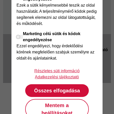
pénzügyek
Ezek a sütik kényelmesebbé teszik az oldal
használatát. A teljesítménymérő kódok pedig
Fizetési nehézség
segítenek elemezni az oldal látogatottságát,
és működését.
Marketing célú sütik és kódok
engedélyezése
2025 © Magyar
Cookie beállítások
|
Ezzel engedélyezi, hogy érdeklődési
Cofidis Bank Zrt.
Adatkezelési tájékoztató
körének megfelelően szabjuk személyre az
1062 Budapest,
oldalt és ajánlatainkat.
Jogi tudnivalók
|
KHR
|
Teréz körút 55-57.
GYIK
Telefonszám: (061)
Részletes süti információ
458-6070
Adatkezelési tájékoztató
Összes elfogadása
Mentem a
beállításokat