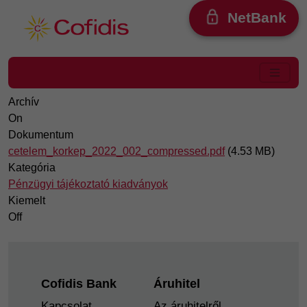
Ugrás a tartalomra
NetBank
Archív
On
Dokumentum
cetelem_korkep_2022_002_compressed.pdf
(4.53 MB)
Kategória
Pénzügyi tájékoztató kiadványok
Kiemelt
Off
Footer
Cofidis Bank
Áruhitel
Kapcsolat
Az áruhitelről