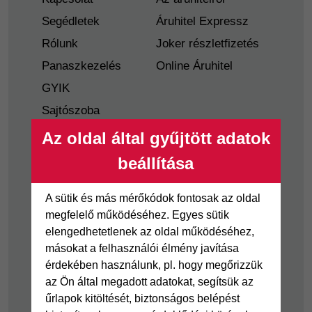
Segédletek
Áruhitel Expressz
Rólunk
Joker részletfizetés
Panaszkezelés
Online Áruhitel
GYIK
Sajtószoba
Nyilvánosságra
Az oldal által gyűjtött adatok
hozatal
beállítása
Visszaélés-bejelentés
Tájékoztató
A sütik és más mérőkódok fontosak az oldal
fogyatékkal élő
megfelelő működéséhez. Egyes sütik
ügyfelek részére
elengedhetetlenek az oldal működéséhez,
másokat a felhasználói élmény javítása
Hitelkártya
Személyikölcsön
érdekében használunk, pl. hogy megőrizzük
az Ön által megadott adatokat, segítsük az
Cofidis Hitelkártya
Cofidis személyi
űrlapok kitöltését, biztonságos belépést
kölcsön
Joker részletfizetés