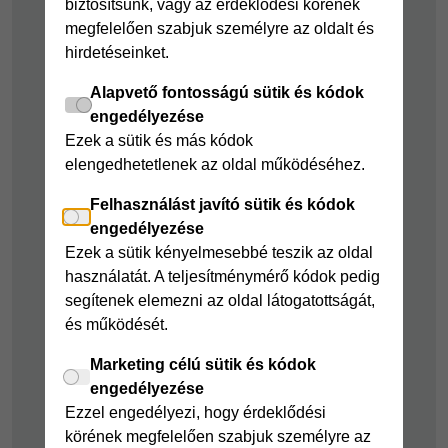
biztosítsunk, vagy az érdeklődési körének
Cofidis Bank
Áruhitel Expressz
megfelelően szabjuk személyre az oldalt és
adósságrendező
hirdetéseinket.
Mindig Kéznél
kölcsön
kölcsön
Alapvető fontosságú sütik és kódok
Mindig Kéznél
engedélyezése
kölcsön
Ezek a sütik és más kódok
elengedhetetlenek az oldal működéséhez.
Felelős pénzügyek
Felhasználást javító sütik és kódok
Takarékszámla
engedélyezése
Pénzügyi Navigátor
Ezek a sütik kényelmesebbé teszik az oldal
használatát. A teljesítménymérő kódok pedig
Cofidis Bank a
segítenek elemezni az oldal látogatottságát,
Zöldebb Környezetért
és működését.
Cofidis Bank a
Zöldebb Jövőért
Marketing célú sütik és kódok
engedélyezése
Biztonságos
Ezzel engedélyezi, hogy érdeklődési
pénzügyek
körének megfelelően szabjuk személyre az