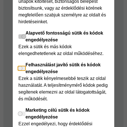
űrlapok kitöltését, biztonságos belépést
kölcsön
Joker részletfizetés
biztosítsunk, vagy az érdeklődési körének
Cofidis Bank
Áruhitel Expressz
megfelelően szabjuk személyre az oldalt és
adósságrendező
hirdetéseinket.
Mindig Kéznél
kölcsön
kölcsön
Alapvető fontosságú sütik és kódok
Mindig Kéznél
engedélyezése
kölcsön
Ezek a sütik és más kódok
elengedhetetlenek az oldal működéséhez.
Felelős pénzügyek
Felhasználást javító sütik és kódok
Takarékszámla
engedélyezése
Pénzügyi Navigátor
Ezek a sütik kényelmesebbé teszik az oldal
használatát. A teljesítménymérő kódok pedig
Cofidis Bank a
segítenek elemezni az oldal látogatottságát,
Zöldebb Környezetért
és működését.
Cofidis Bank a
Zöldebb Jövőért
Marketing célú sütik és kódok
engedélyezése
Biztonságos
Ezzel engedélyezi, hogy érdeklődési
pénzügyek