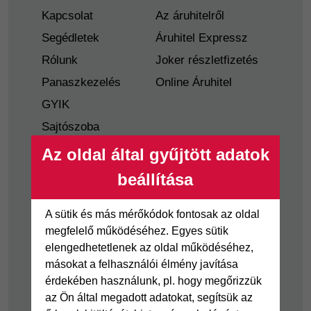
Kapcsolat
Az áruhitelről
Segédletek
Áruhitel Expressz
Rólunk
Joker részletfizetés
Panaszkezelés
Online Áruhitel
GYIK
Sajtószoba
Nyilvánosságra
Az oldal által gyűjtött adatok
hozatal
beállítása
Visszaélés-bejelentés
Tájékoztató
A sütik és más mérőkódok fontosak az oldal
fogyatékkal élő
megfelelő működéséhez. Egyes sütik
ügyfelek részére
elengedhetetlenek az oldal működéséhez,
másokat a felhasználói élmény javítása
Hitelkártya
Személyikölcsön
érdekében használunk, pl. hogy megőrizzük
az Ön által megadott adatokat, segítsük az
Cofidis Hitelkártya
Cofidis személyi