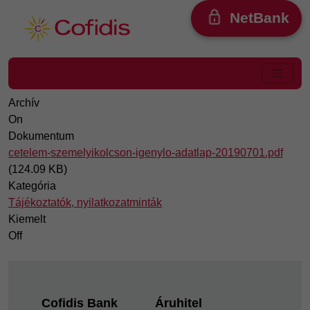
Ugrás a tartalomra
NetBank
Archív
On
Dokumentum
cetelem-szemelyikolcson-igenylo-adatlap-20190701.pdf
(124.09 KB)
Kategória
Tájékoztatók, nyilatkozatminták
Kiemelt
Off
Footer
Cofidis Bank
Áruhitel