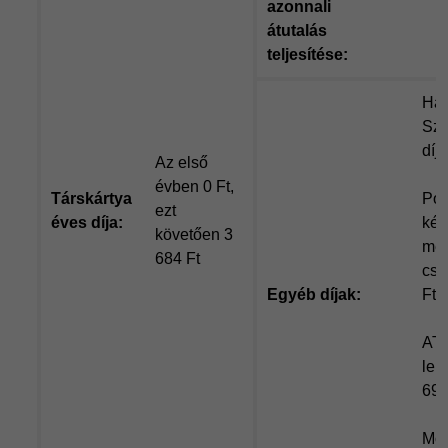
azonnali
átutalás
teljesítése:
Hav
Szá
díj:
Az első
évben 0 Ft,
Társkártya
Pos
ezt
éves díja:
kés
követően 3
meg
684 Ft
cse
Egyéb díjak:
Ft /
ATM
lek
69 
Mob