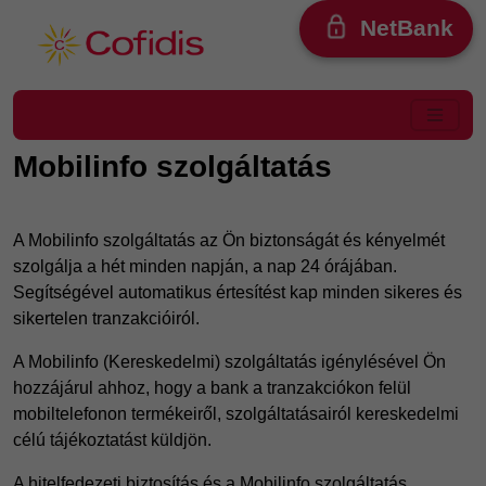
Ugrás a tartalomra
NetBank
Mobilinfo szolgáltatás
A Mobilinfo szolgáltatás az Ön biztonságát és kényelmét
szolgálja a hét minden napján, a nap 24 órájában.
Segítségével automatikus értesítést kap minden sikeres és
sikertelen tranzakcióiról.
A Mobilinfo (Kereskedelmi) szolgáltatás igénylésével Ön
hozzájárul ahhoz, hogy a bank a tranzakciókon felül
mobiltelefonon termékeiről, szolgáltatásairól kereskedelmi
célú tájékoztatást küldjön.
A hitelfedezeti biztosítás és a Mobilinfo szolgáltatás