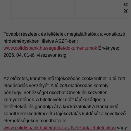
szo
283
További részletek és feltételek megtalálhatóak a vonatkozó
hirdetményekben, illetve ASZF-ben:
www.cofidisbank.hu/segedlet/dokumentumok
Érvényes:
2026. 04. 01-től visszavonásig.
Az előzetes, körültekintő tájékozódás csökkentheti a túlzott
eladósodás veszélyét. A túlzott eladósodás komoly
pénzügyi nehézséget okozhat Önnek és közvetlen
környezetének. A hitelfelvétel előtt tájékozódjon a
feltételekről és gondolja át a kockázatokat! A Bankunktól
kapott kereskedelmi célú tájékoztatás küldését a következő
elérhetőségeken mondhatja le:
www.cofidisbank.hu/leiratkozas
,
NetBank felületünkön
vagy