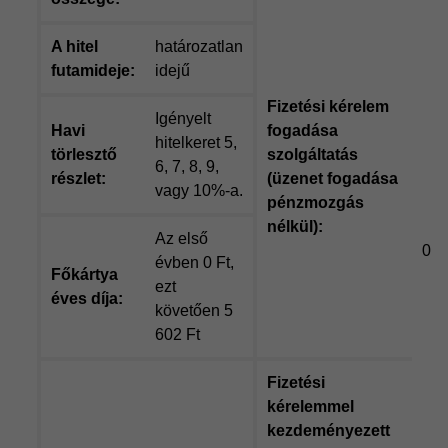
A hitel
határozatlan
futamideje:
idejű
Fizetési kérelem
Igényelt
Havi
fogadása
hitelkeret 5,
törlesztő
szolgáltatás
6, 7, 8, 9,
részlet:
(üzenet fogadása
vagy 10%-a.
pénzmozgás
nélkül):
Az első
0 F
évben 0 Ft,
Főkártya
ezt
éves díja:
követően 5
602 Ft
Fizetési
kérelemmel
kezdeményezett