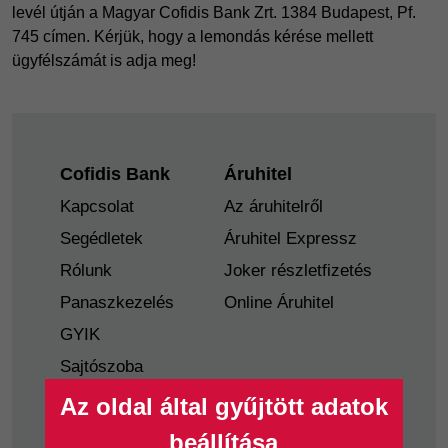
levél útján a Magyar Cofidis Bank Zrt. 1384 Budapest, Pf.
745 címen. Kérjük, hogy a lemondás kérése mellett
ügyfélszámát is adja meg!
Footer
Cofidis Bank
Áruhitel
Kapcsolat
Az áruhitelről
Segédletek
Áruhitel Expressz
Rólunk
Joker részletfizetés
Panaszkezelés
Online Áruhitel
GYIK
Sajtószoba
Nyilvánosságra
Az oldal által gyűjtött adatok
hozatal
beállítása