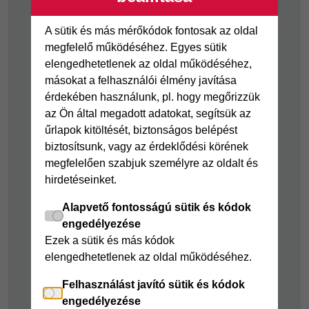
Visszaélés-bejelentés
Tájékoztató
A sütik és más mérőkódok fontosak az oldal
fogyatékkal élő
megfelelő működéséhez. Egyes sütik
ügyfelek részére
elengedhetetlenek az oldal működéséhez,
másokat a felhasználói élmény javítása
Hitelkártya
Személyikölcsön
érdekében használunk, pl. hogy megőrizzük
az Ön által megadott adatokat, segítsük az
Cofidis Hitelkártya
Cofidis személyi
űrlapok kitöltését, biztonságos belépést
kölcsön
Joker részletfizetés
biztosítsunk, vagy az érdeklődési körének
Cofidis Bank
Áruhitel Expressz
megfelelően szabjuk személyre az oldalt és
adósságrendező
hirdetéseinket.
Mindig Kéznél
kölcsön
kölcsön
Alapvető fontosságú sütik és kódok
Mindig Kéznél
engedélyezése
kölcsön
Ezek a sütik és más kódok
elengedhetetlenek az oldal működéséhez.
Felelős pénzügyek
Felhasználást javító sütik és kódok
Takarékszámla
engedélyezése