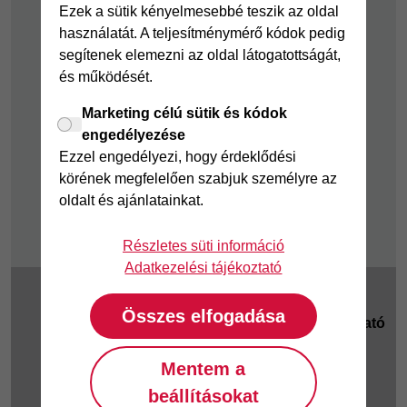
Pénzügyi Navigátor
Ezek a sütik kényelmesebbé teszik az oldal
használatát. A teljesítménymérő kódok pedig
Cofidis Bank a
segítenek elemezni az oldal látogatottságát,
Zöldebb Környezetért
és működését.
Cofidis Bank a
Zöldebb Jövőért
Marketing célú sütik és kódok
engedélyezése
Biztonságos
Ezzel engedélyezi, hogy érdeklődési
pénzügyek
körének megfelelően szabjuk személyre az
Fizetési nehézség
oldalt és ajánlatainkat.
Részletes süti információ
Adatkezelési tájékoztató
2025 © Magyar
Cookie beállítások
|
Összes elfogadása
Cofidis Bank Zrt.
Adatkezelési tájékoztató
1062 Budapest,
Jogi tudnivalók
|
KHR
|
Teréz körút 55-57.
Mentem a
GYIK
Telefonszám: (061)
beállításokat