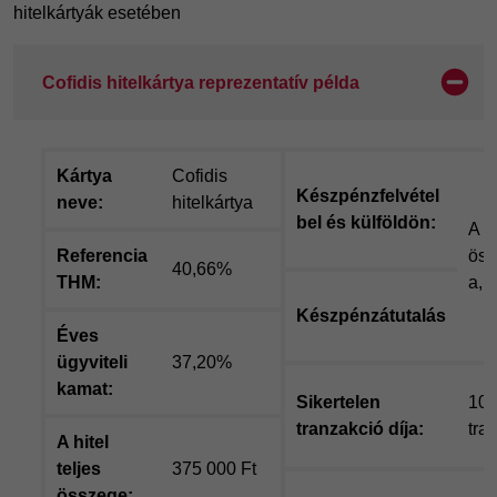
hitelkártyák esetében
Cofidis hitelkártya reprezentatív példa
Kártya
Cofidis
Készpénzfelvétel
neve:
hitelkártya
bel és külföldön:
A t
Referencia
öss
40,66%
THM:
a, 
Készpénzátutalás
Éves
ügyviteli
37,20%
kamat:
Sikertelen
109
tranzakció díja:
tra
A hitel
teljes
375 000 Ft
összege: